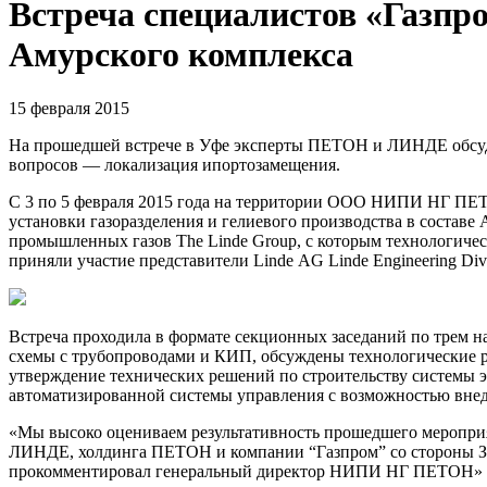
Встреча специалистов «Газп
Амурского комплекса
15 февраля 2015
На прошедшей встрече в Уфе эксперты ПЕТОН и ЛИНДЕ обсуди
вопросов — локализация ипортозамещения.
С 3 по 5 февраля 2015 года на территории ООО НИПИ НГ ПЕТО
установки газоразделения и гелиевого производства в составе
промышленных газов The Linde Group, с которым технологиче
приняли участие представители Linde AG Linde Engineering D
Встреча проходила в формате секционных заседаний по трем 
схемы с трубопроводами и КИП, обсуждены технологические ре
утверждение технических решений по строительству системы 
автоматизированной системы управления с возможностью вне
«Мы высоко оцениваем результативность прошедшего мероприя
ЛИНДЕ, холдинга ПЕТОН и компании “Газпром” со стороны Зак
прокомментировал генеральный директор НИПИ НГ ПЕТОН» Э