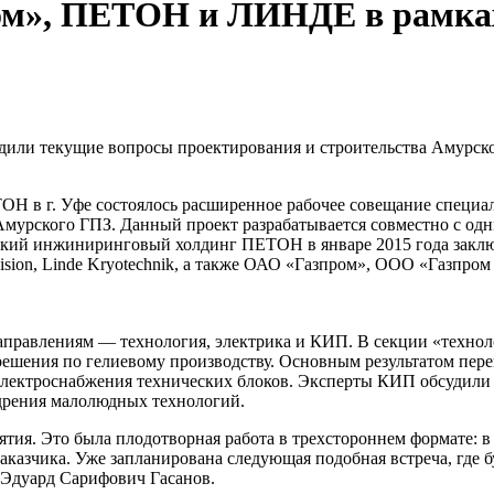
ром», ПЕТОН и ЛИНДЕ в рамка
ли текущие вопросы проектирования и строительства Амурског
Н в г. Уфе состоялось расширенное рабочее совещание специал
 Амурского ГПЗ. Данный проект разрабатывается совместно с од
ский инжиниринговый холдинг ПЕТОН в январе 2015 года заклю
ivision, Linde Kryotechnik, а также ОАО «Газпром», ООО «Газп
направлениям — технология, электрика и КИП. В секции «техно
шения по гелиевому производству. Основным результатом перег
электроснабжения технических блоков. Эксперты КИП обсудили
дрения малолюдных технологий.
тия. Это была плодотворная работа в трехстороннем формате: 
азчика. Уже запланирована следующая подобная встреча, где б
дуард Сарифович Гасанов.