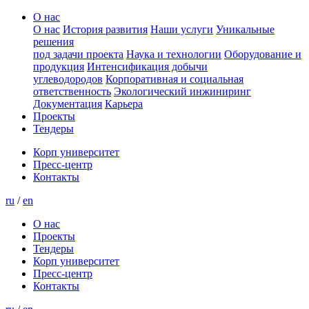
О нас
О нас
История развития
Наши услуги
Уникальные
решения
под задачи проекта
Наука и технологии
Оборудование и
продукция
Интенсификация добычи
углеводородов
Корпоративная и социальная
ответственность
Экологический инжиниринг
Документация
Карьера
Проекты
Тендеры
Корп университет
Пресс-центр
Контакты
ru
/
en
О нас
Проекты
Тендеры
Корп университет
Пресс-центр
Контакты