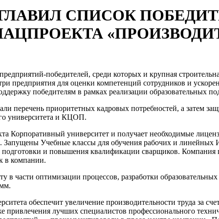
ГЛАВИЛ СПИСОК ПОБЕДИТ
НАЦПРОЕКТА «ПРОИЗВОДИ
5 предприятий-победителей, среди которых и крупная строител
 предприятия для оценки компетенций сотрудников и ускоренн
оддержку победителям в рамках реализации образовательных под
и перечень приоритетных кадровых потребностей, а затем защ
го университета и КЦОП.
кта Корпоративный университет и получает необходимые лицен
». Запущены Учебные классы для обучения рабочих и линейных
й подготовки и повышения квалификации сварщиков. Компания 
к в компании.
в части оптимизации процессов, разработки образовательных тр
мм.
итета обеспечит увеличение производительности труда за счет
же привлечения лучших специалистов профессионального технич