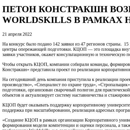
ПЕТОН КОНСТРАКШН ВОЗ
WORLDSKILLS В РАМКАХ 
21 апреля 2022
На конкурс было подано 142 заявки из 47 регионов страны. 1
центры опережающей подготовки. КЦОП — это площадка внутри
заявки участников, окажет консультационную и техническую п
Чтобы открыть КЦОП, компании собирали команды, формировал
Констракшн» представила проект по реализации корпоративно
На сегодняшний день компания приступила к реализации прое
производство», «Специалист по охране труда», «Стропальщик
подготовки, организован сварочный полигон для практическо
объектов и актуализирует систему наставничества и стажирово
КЦОП будет оказывать поддержку корпоративному университету 
поддержка при масштабировании, реализация адресных програ
«Создание КЦОП в рамках организации Корпоративного универс
формирования модели компетенции и оценки персонала, а так