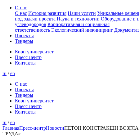
О нас
О нас
История развития
Наши услуги
Уникальные решен
под задачи проекта
Наука и технологии
Оборудование и 
углеводородов
Корпоративная и социальная
ответственность
Экологический инжиниринг
Документа
Проекты
Тендеры
Корп университет
Пресс-центр
Контакты
ru
/
en
О нас
Проекты
Тендеры
Корп университет
Пресс-центр
Контакты
ru
/
en
Главная
Пресс-центр
Новости
ПЕТОН КОНСТРАКШН ВОЗГЛА
ТРУДА»