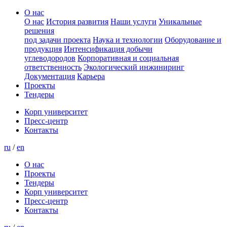
О нас
О нас
История развития
Наши услуги
Уникальные
решения
под задачи проекта
Наука и технологии
Оборудование и
продукция
Интенсификация добычи
углеводородов
Корпоративная и социальная
ответственность
Экологический инжиниринг
Документация
Карьера
Проекты
Тендеры
Корп университет
Пресс-центр
Контакты
ru
/
en
О нас
Проекты
Тендеры
Корп университет
Пресс-центр
Контакты