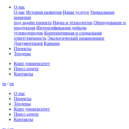
О нас
О нас
История развития
Наши услуги
Уникальные
решения
под задачи проекта
Наука и технологии
Оборудование и
продукция
Интенсификация добычи
углеводородов
Корпоративная и социальная
ответственность
Экологический инжиниринг
Документация
Карьера
Проекты
Тендеры
Корп университет
Пресс-центр
Контакты
ru
/
en
О нас
Проекты
Тендеры
Корп университет
Пресс-центр
Контакты