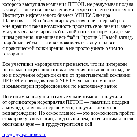
которого выступила компания ПЕТОН, не раздумывая подала
заявку! — делится впечатлениями студентка четвертого курса
Института нефтегазового бизнеса УГНТУ Эльвира
Шарипова. — В кейс-турнирах участвую не в первый раз —
мне нравится такая возможность проявить свои знания: здесь
мы учимся анализировать большой поток информации, сами
ищем решения, взвешивая все “за” и “против”. На мой взгляд,
подобные кейсы — это возможность взглянуть на все
с практической точки зрения, а не просто узнать о чем-то
в теории».
Все участники мероприятия признаются, что им интересен
не только процесс подготовки решения поставленной задачи,
но и получение обратной связи от представителей компании
ПЕТОН и преподавателей УГНТУ: услышать мнение
и комментарии профессионалов по-настоящему важно.
По итогам кейс-турнира самые яркие команды получили
от организатора мероприятия ПЕТОН — памятные подарки,
а команда, занявшая первое место, получила денежное
вознаграждение. Но самое главное — это возможность пройти
стажировку в компании, а в дальнейшем, по ее итогам и после
окончания вуза — и трудоустроиться в ней.
предыдущая новость