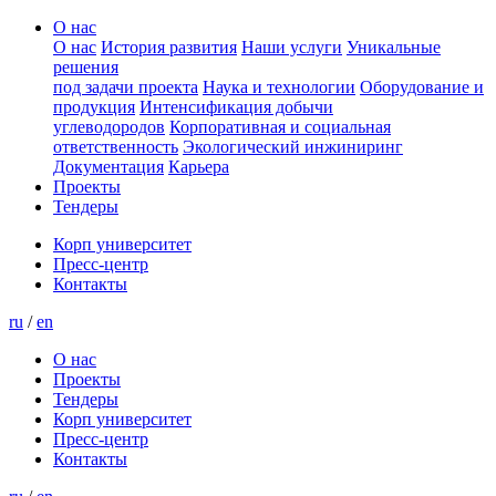
О нас
О нас
История развития
Наши услуги
Уникальные
решения
под задачи проекта
Наука и технологии
Оборудование и
продукция
Интенсификация добычи
углеводородов
Корпоративная и социальная
ответственность
Экологический инжиниринг
Документация
Карьера
Проекты
Тендеры
Корп университет
Пресс-центр
Контакты
ru
/
en
О нас
Проекты
Тендеры
Корп университет
Пресс-центр
Контакты