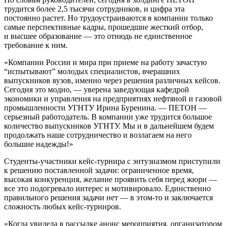
трудится более 2,5 тысячи сотрудников, и цифра эта
постоянно растет. Но трудоустраиваются в компании только
самые перспективные кадры, прошедшие жесткий отбор,
и высшее образование — это отнюдь не единственное
требование к ним.
«Компании России и мира при приеме на работу зачастую
“испытывают” молодых специалистов, вчерашних
выпускников вузов, именно через решения различных кейсов.
Сегодня это модно, — уверена заведующая кафедрой
экономики и управления на предприятиях нефтяной и газовой
промышленности УГНТУ Ирина Буренина. — ПЕТОН —
серьезный работодатель. В компании уже трудится большое
количество выпускников УГНТУ. Мы и в дальнейшем будем
продолжать наше сотрудничество и возлагаем на него
большие надежды!»
Студенты-участники кейс-турнира с энтузиазмом приступили
к решению поставленной задачи: ограниченное время,
высокая конкуренция, желание проявить себя перед жюри —
все это подогревало интерес и мотивировало. Единственно
правильного решения задачи нет — в этом-то и заключается
сложность любых кейс-турниров.
«Когда увидела в рассылке анонс мероприятия, организатором