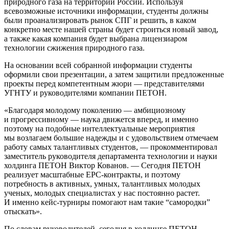
природного газа на территории России. Используя
всевозможные источники информации, студенты должны
были проанализировать рынок СПГ и решить, в каком
конкретно месте нашей страны будет строиться новый завод,
а также какая компания будет выбрана лицензиаром
технологии сжижения природного газа.
На основании всей собранной информации студенты
оформили свои презентации, а затем защитили предложенные
проекты перед компетентным жюри — представителями
УГНТУ и руководителями компании ПЕТОН.
«Благодаря молодому поколению — амбициозному
и прогрессивному — наука движется вперед, и именно
поэтому на подобные интеллектуальные мероприятия
мы возлагаем большие надежды и с удовольствием отмечаем
работу самых талантливых студентов, — прокомментировал
заместитель руководителя департамента технологии и науки
холдинга ПЕТОН Виктор Кованов. — Сегодня ПЕТОН
реализует масштабные ЕРС-контракты, и поэтому
потребность в активных, умных, талантливых молодых
ученых, молодых специалистах у нас постоянно растет.
И именно кейс-турниры помогают нам такие “самородки”
отыскать».
По словам руководителей, сегодня в холдинге ПЕТОН