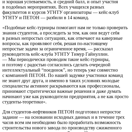
и хорошая успеваемость, и средний балл, и опыт участия
в подобных мероприятиях. Всех учащихся разных
факультетов и курсов УГНТУ организаторы — кейс-клуб
УГНТУ и ПЕТОН — разбили в 14 команд.
«Подобные кейс-турниры помогают нам не только проверить
знания студентов, а проследить за тем, как они ведут себя
в разных непростых ситуациях, как отвечают на каверзные
вопросы, как проявляют себя, решая по-настоящему
непростые задачи за ограниченное время, — рассказал
руководитель кейс-клуба УГНТУ Тимур Гайнуллин.
— Мы периодически проводим такие кейс-турниры,
и поэтому с радостью согласились сделать очередной
интеллектуальный “поединок”, но теперь уже совместно
с компанией ПЕТОН. По нашей задумке участники команд
не знают друг друга, и именно в таких условиях молодые
специалисты активнее раскрываются как профессионалы,
принимают стратегически важные решения и даже думать
начинают уже как руководители предприятия, а не как просто
студенты-теоретики».
Для студентов-нефтяников ПЕТОН подготовил непростое
задание — на основании исходных данных и в течение трех
часов всем им необходимо было проработать возможность
строительства нового завода по производству сжиженного