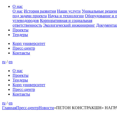
О нас
О нас
История развития
Наши услуги
Уникальные решен
под задачи проекта
Наука и технологии
Оборудование и 
углеводородов
Корпоративная и социальная
ответственность
Экологический инжиниринг
Документа
Проекты
Тендеры
Корп университет
Пресс-центр
Контакты
ru
/
en
О нас
Проекты
Тендеры
Корп университет
Пресс-центр
Контакты
ru
/
en
Главная
Пресс-центр
Новости
«ПЕТОН КОНСТРАКШН» НАГР